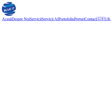
Acasă
Despre Noi
Servicii
Servicii AI
Portofoliu
Prețuri
Contact
🇬🇧
UK 