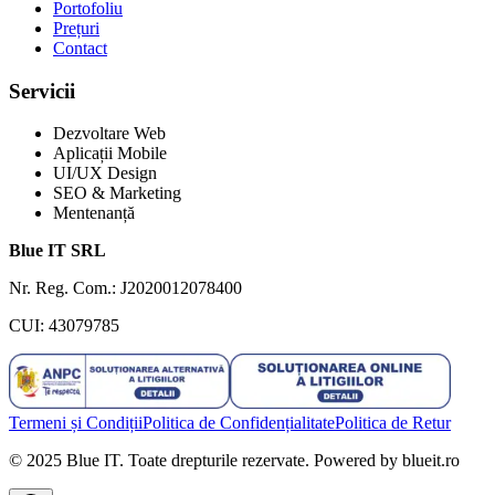
Portofoliu
Prețuri
Contact
Servicii
Dezvoltare Web
Aplicații Mobile
UI/UX Design
SEO & Marketing
Mentenanță
Blue IT SRL
Nr. Reg. Com.: J2020012078400
CUI: 43079785
Termeni și Condiții
Politica de Confidențialitate
Politica de Retur
© 2025 Blue IT. Toate drepturile rezervate. Powered by blueit.ro