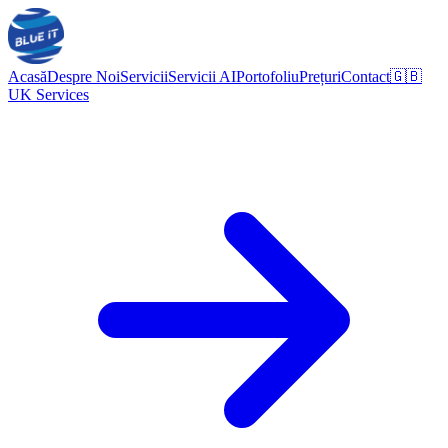
Acasă
Despre Noi
Servicii
Servicii AI
Portofoliu
Prețuri
Contact
🇬🇧
UK Services