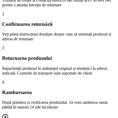
Trimiteți un email la contact@blueit.ro sau sunați la 0750 469 642
pentru a anunța intenția de returnare
2
Confirmarea returnării
Veți primi instrucțiuni detaliate despre cum să returnați produsul și
adresa de returnare
3
Returnarea produsului
Împachetați produsul în ambalajul original și trimiteți-l la adresa
indicată. Costurile de transport sunt suportate de client.
4
Rambursarea
După primirea și verificarea produsului, vă vom rambursa suma
plătită în maxim 14 zile lucrătoare